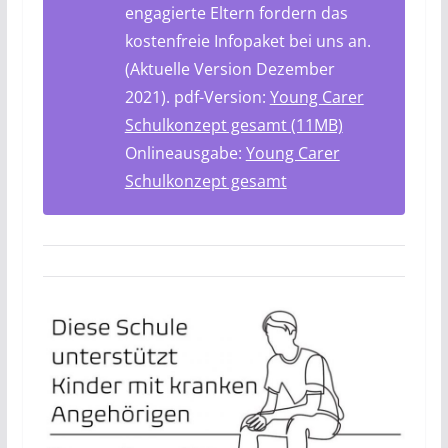
engagierte Eltern fordern das
kostenfreie Infopaket bei uns an.
(Aktuelle Version Dezember
2021). pdf-Version:
Young Carer
Schulkonzept gesamt (11MB)
Onlineausgabe:
Young Carer
Schulkonzept gesamt