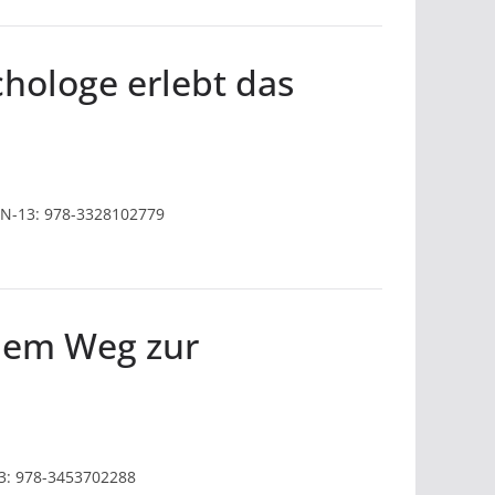
hologe erlebt das
SBN-13: 978-3328102779
 dem Weg zur
13: 978-3453702288