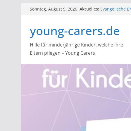
Zum
Aktuelles:
Evangelische Br
Sonntag, August 9, 2026
Inhalt
lutherischen Ki
lidaa: startet 
springen
young-carers.de
Young Carer Hil
Carern helfen
Flüsterpost e.V
Angehörigen
Hilfe für minderjährige Kinder, welche ihre
NACOA: Hilfe f
Eltern pflegen – Young Carers
Alle, die Bera
suchtbelasteten
über einen sic
mit dem Nacoa-