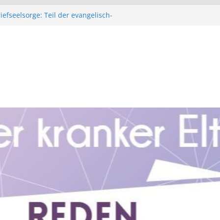
iefseelsorge: Teil der evangelisch-
rche in Bayern
bald für Young Carer
fe: Unterstützt Fachkräfte, die Young
.: Hilfe für Kinder mit krebskranken
ür Kinder mit suchtkranken Angehörigen.
tungsbedarf rund um das Thema Kinder aus
 Familien haben, können sich jederzeit
heren, verschlüsselten, anonymen Zugang
Beratungsteam in Verbindung setzen.