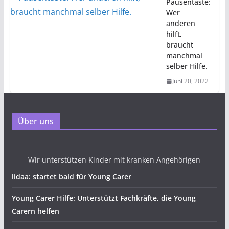
Pausentaste:
Wer
anderen
hilft,
braucht
manchmal
selber Hilfe.
Juni 20, 2022
Über uns
Wir unterstützen Kinder mit kranken Angehörigen
lidaa: startet bald für Young Carer
Young Carer Hilfe: Unterstützt Fachkräfte, die Young
Carern helfen