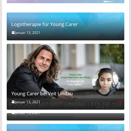
Logotherapie für Young Carer
Januar 13, 2021
Young Carer bei Veit Lindau
Januar 13, 2021
Treffen im Familienministerium
Januar 13, 2021