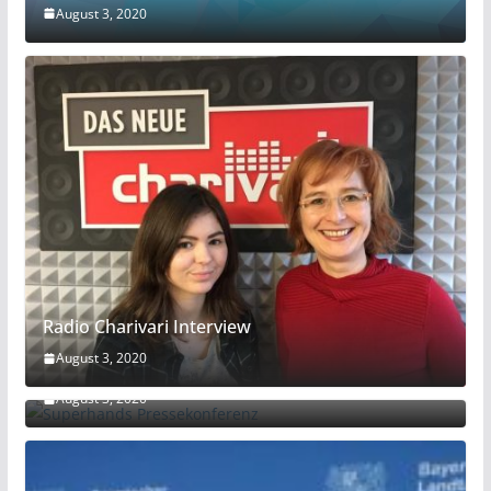
August 3, 2020
Radio Charivari Interview
August 3, 2020
Superhands Pressekonferenz
August 3, 2020