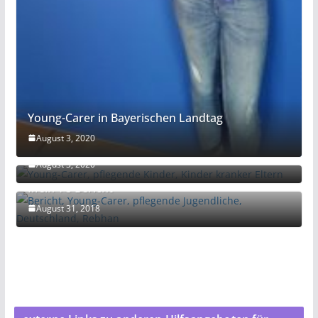
Young-Carer in Bayerischen Landtag
August 3, 2020
Emmi Zeulner MdB schreibt
August 3, 2020
Mein YC-Bericht
August 31, 2018