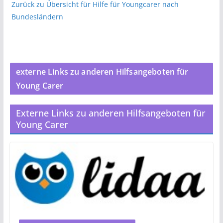
Zurück zu Übersicht für Hilfe für Youngcarer nach
Bundesländern
externe Links zu anderen Hilfsangeboten für
Young Carer
Externe Links zu anderen Hilfsangeboten für
Young Carer