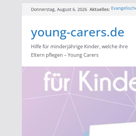
Zum
Aktuelles:
Evangelische
Donnerstag, August 6, 2026
Inhalt
lutherische
lidaa: start
springen
young-carers.de
Young Carer 
Carern helf
Flüsterpost 
Angehörige
Hilfe für minderjährige Kinder, welche ihre
NACOA: Hilf
Eltern pflegen – Young Carers
Alle, die B
suchtbelast
über einen 
mit dem Nac