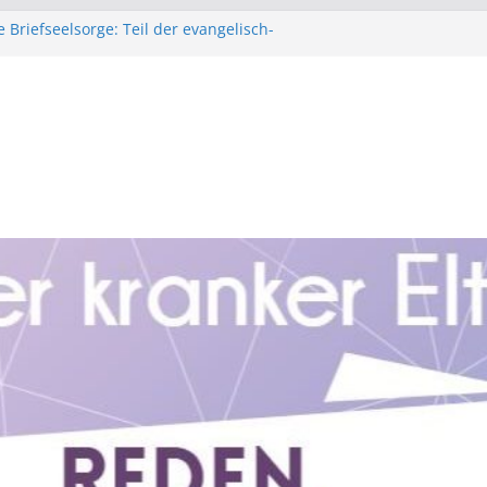
 Briefseelsorge: Teil der evangelisch-
n Kirche in Bayern
et bald für Young Carer
Hilfe: Unterstützt Fachkräfte, die Young
en
e.V.: Hilfe für Kinder mit krebskranken
n
e für Kinder mit suchtkranken Angehörigen.
eratungsbedarf rund um das Thema Kinder aus
eten Familien haben, können sich jederzeit
sicheren, verschlüsselten, anonymen Zugang
oa-Beratungsteam in Verbindung setzen.