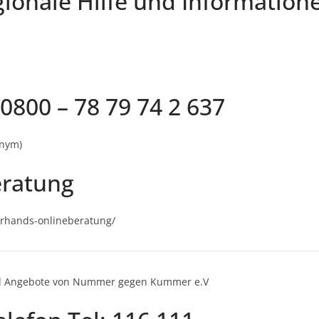
gionale Hilfe und Informatio
0800 – 78 79 74 2 637
onym)
eratung
erhands-onlineberatung/
ind Angebote von Nummer gegen Kummer e.V