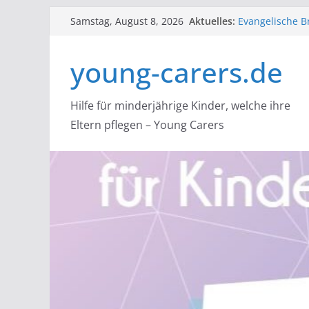
Zum
Aktuelles:
Evangelische Br
Samstag, August 8, 2026
Inhalt
lutherischen K
lidaa: startet 
springen
young-carers.de
Young Carer Hil
Carern helfen
Flüsterpost e.V
Angehörigen
Hilfe für minderjährige Kinder, welche ihre
NACOA: Hilfe f
Eltern pflegen – Young Carers
Alle, die Bera
suchtbelastete
über einen sic
mit dem Nacoa