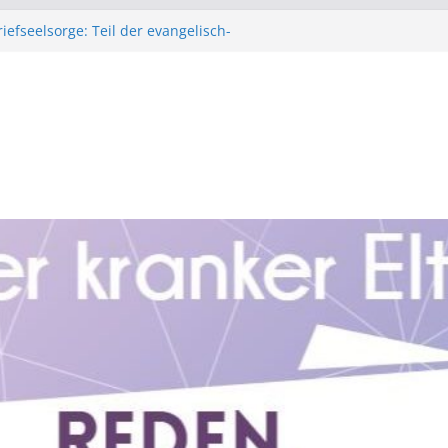
iefseelsorge: Teil der evangelisch-
irche in Bayern
bald für Young Carer
fe: Unterstützt Fachkräfte, die Young
.: Hilfe für Kinder mit krebskranken
ür Kinder mit suchtkranken Angehörigen.
tungsbedarf rund um das Thema Kinder aus
n Familien haben, können sich jederzeit
heren, verschlüsselten, anonymen Zugang
-Beratungsteam in Verbindung setzen.