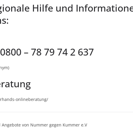
gionale Hilfe und Informatio
s:
0800 – 78 79 74 2 637
onym)
eratung
erhands-onlineberatung/
ind Angebote von Nummer gegen Kummer e.V