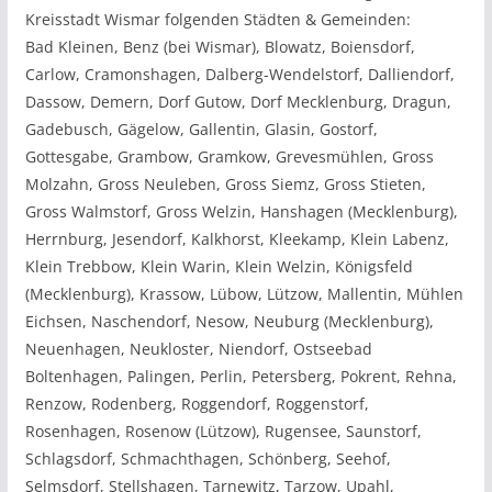
Kreisstadt Wismar folgenden Städten & Gemeinden:
Bad Kleinen, Benz (bei Wismar), Blowatz, Boiensdorf,
Carlow, Cramonshagen, Dalberg-Wendelstorf, Dalliendorf,
Dassow, Demern, Dorf Gutow, Dorf Mecklenburg, Dragun,
Gadebusch, Gägelow, Gallentin, Glasin, Gostorf,
Gottesgabe, Grambow, Gramkow, Grevesmühlen, Gross
Molzahn, Gross Neuleben, Gross Siemz, Gross Stieten,
Gross Walmstorf, Gross Welzin, Hanshagen (Mecklenburg),
Herrnburg, Jesendorf, Kalkhorst, Kleekamp, Klein Labenz,
Klein Trebbow, Klein Warin, Klein Welzin, Königsfeld
(Mecklenburg), Krassow, Lübow, Lützow, Mallentin, Mühlen
Eichsen, Naschendorf, Nesow, Neuburg (Mecklenburg),
Neuenhagen, Neukloster, Niendorf, Ostseebad
Boltenhagen, Palingen, Perlin, Petersberg, Pokrent, Rehna,
Renzow, Rodenberg, Roggendorf, Roggenstorf,
Rosenhagen, Rosenow (Lützow), Rugensee, Saunstorf,
Schlagsdorf, Schmachthagen, Schönberg, Seehof,
Selmsdorf, Stellshagen, Tarnewitz, Tarzow, Upahl,