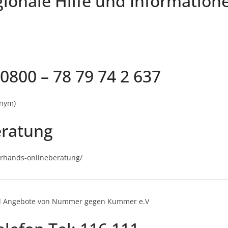
gionale Hilfe und Informatio
0800 – 78 79 74 2 637
onym)
eratung
erhands-onlineberatung/
ind Angebote von Nummer gegen Kummer e.V