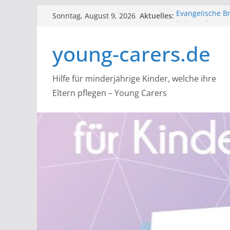
Zum
Aktuelles:
Evangelische Br
Sonntag, August 9, 2026
Inhalt
lutherischen Ki
lidaa: startet 
springen
young-carers.de
Young Carer Hil
Carern helfen
Flüsterpost e.V
Angehörigen
Hilfe für minderjährige Kinder, welche ihre
NACOA: Hilfe f
Eltern pflegen – Young Carers
Alle, die Bera
suchtbelasteten
über einen sic
mit dem Nacoa-