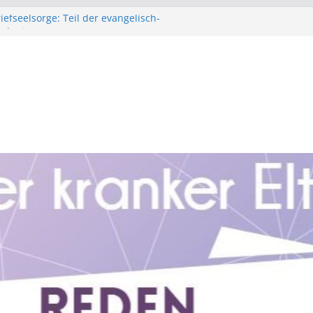
iefseelsorge: Teil der evangelisch-
rche in Bayern
bald für Young Carer
fe: Unterstützt Fachkräfte, die Young
.: Hilfe für Kinder mit krebskranken
ür Kinder mit suchtkranken Angehörigen.
tungsbedarf rund um das Thema Kinder aus
 Familien haben, können sich jederzeit
heren, verschlüsselten, anonymen Zugang
Beratungsteam in Verbindung setzen.