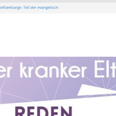
iefseelsorge: Teil der evangelisch-
rche in Bayern
bald für Young Carer
fe: Unterstützt Fachkräfte, die Young
.: Hilfe für Kinder mit krebskranken
ür Kinder mit suchtkranken Angehörigen.
tungsbedarf rund um das Thema Kinder aus
 Familien haben, können sich jederzeit
heren, verschlüsselten, anonymen Zugang
Beratungsteam in Verbindung setzen.