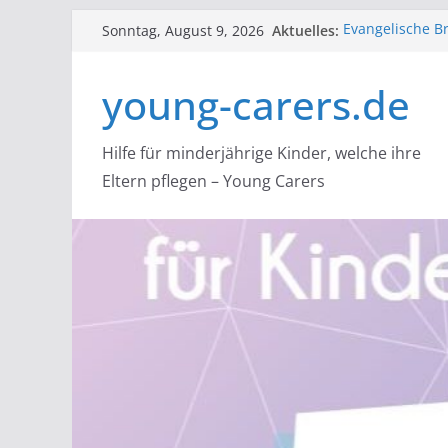
Zum
Aktuelles:
Evangelische Br
Sonntag, August 9, 2026
Inhalt
lutherischen Ki
lidaa: startet 
springen
young-carers.de
Young Carer Hil
Carern helfen
Flüsterpost e.V
Angehörigen
Hilfe für minderjährige Kinder, welche ihre
NACOA: Hilfe f
Eltern pflegen – Young Carers
Alle, die Bera
suchtbelasteten
über einen sic
mit dem Nacoa-